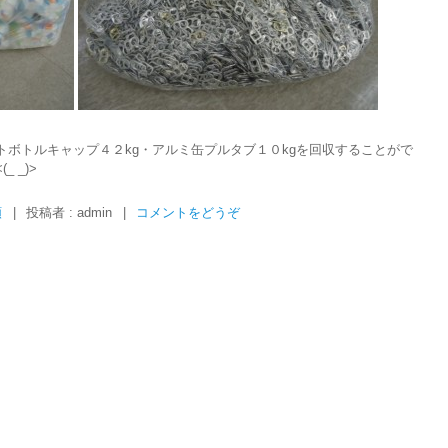
ボトルキャップ４２kg・アルミ缶プルタブ１０kgを回収することがで
 _)>
類
|
投稿者 : admin
|
コメントをどうぞ