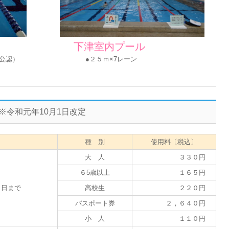
下津室内プール
泳連盟公認） ●２５ｍ×7レーン
※令和元年10月1日改定
種 別
使用料〔税込〕
大 人
３３０円
６5歳以上
１６５円
０日まで
高校生
２２０円
パスポート券
２，６４０円
小 人
１１０円