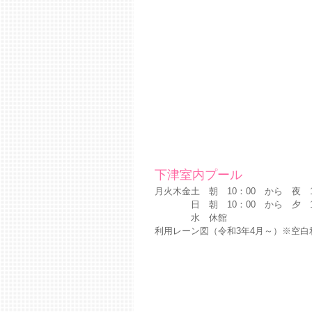
下津室内プール
月火木金土 朝 10：00 から 夜 1
日 朝 10：00 から 夕 16：
水 休館
利用レーン図（令和3年4月～）※空白