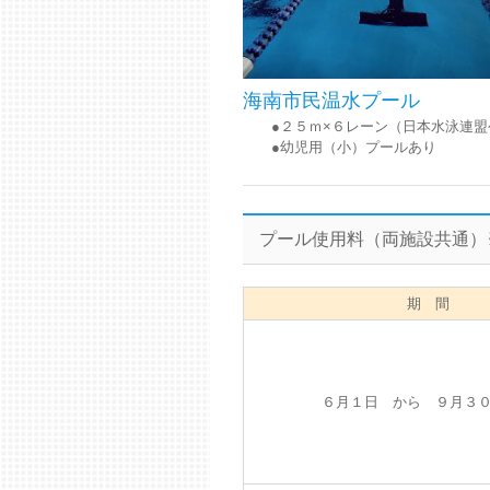
海南市民温水プール
●２５ｍ×６レーン（日本水
●幼児用（小）プールあり
プール使用料（両施設共通）
期 間
６月１日 から ９月３