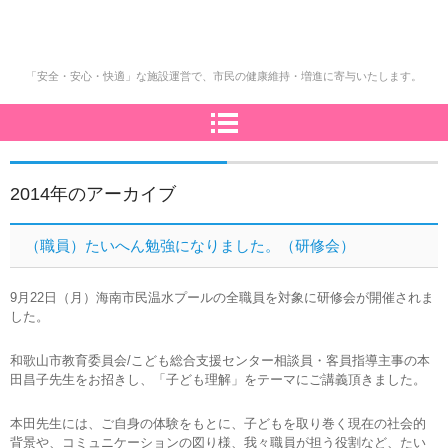
「安全・安心・快適」な施設運営で、市民の健康維持・増進に寄与いたします。
2014
年のアーカイブ
（職員）たいへん勉強になりました。（研修会）
9月22日（月）海南市民温水プールの全職員を対象に研修会が開催されま
した。
和歌山市教育委員会/こども総合支援センター相談員・客員指導主事の本
田昌子先生をお招きし、「子ども理解」をテーマにご講義頂きました。
本田先生には、ご自身の体験をもとに、子どもを取り巻く現在の社会的
背景や、コミュニケーションの図り様、我々職員が担う役割など、たい